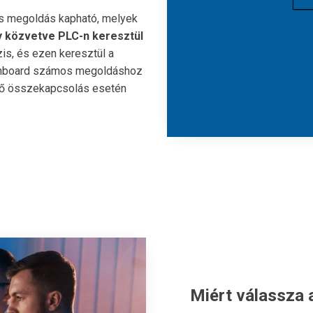
s megoldás kapható, melyek
y közvetve PLC-n keresztül
zis, és ezen keresztül a
ashboard számos megoldáshoz
énő összekapcsolás esetén
Miért válassza 