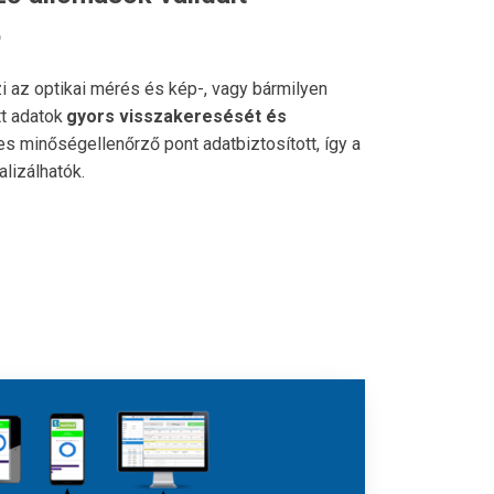
e
i az optikai mérés és kép-, vagy bármilyen
tt adatok
gyors visszakeresését és
s minőségellenőrző pont adatbiztosított, így a
lizálhatók.