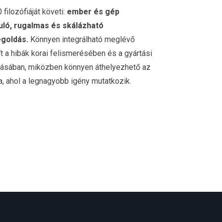
filozófiáját követi:
ember és gép
ló, rugalmas és skálázható
goldás.
Könnyen integrálható meglévő
ít a hibák korai felismerésében és a gyártási
tásában, miközben könnyen áthelyezhető az
a, ahol a legnagyobb igény mutatkozik.