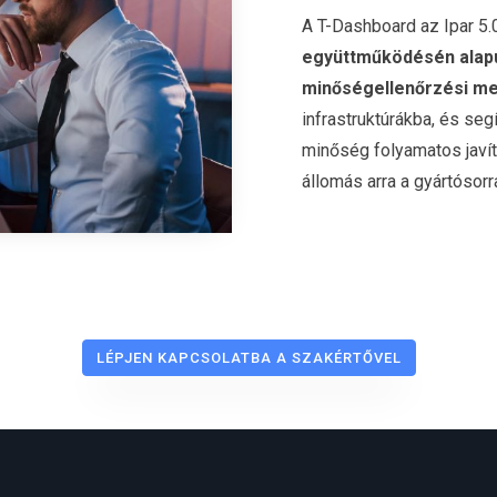
A T-Dashboard az Ipar 5.0 
együttműködésén alapu
minőségellenőrzési me
infrastruktúrákba, és seg
minőség folyamatos javí
állomás arra a gyártósorr
LÉPJEN KAPCSOLATBA A SZAKÉRTŐVEL