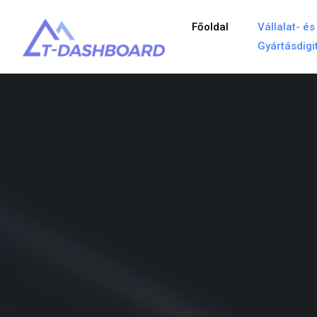
Főoldal
Vállalat- és
Gyártásdigi