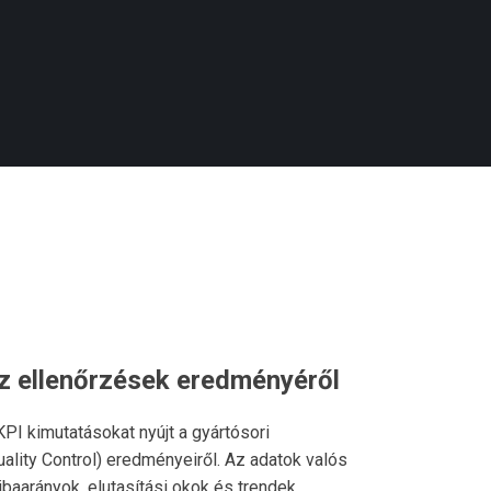
z ellenőrzések eredményéről
PI kimutatásokat nyújt a gyártósori
lity Control) eredményeiről. Az adatok valós
hibaarányok, elutasítási okok és trendek