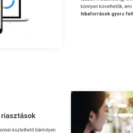
könnyen követhetők, ami
hibaforrások gyors fe
 riasztások
onnal észlelhető bármilyen