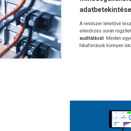
adatbetekintés
A rendszer lehetővé tesz
ellenőrzés során rögzíte
auditálását
. Minden egye
hibaforrások könnyen loka