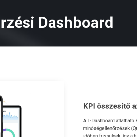
rzési Dashboard
KPI összesítő a
A T-Dashboard átlátható K
minőségellenőrzések (Qua
időben frissülnek, így a 