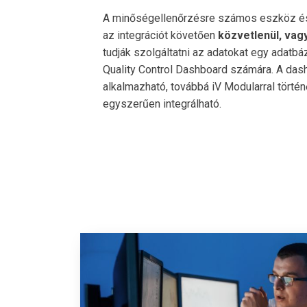
A minőségellenőrzésre számos eszköz é
az integrációt követően
közvetlenül, vag
tudják szolgáltatni az adatokat egy adatbá
Quality Control Dashboard számára. A d
alkalmazható, továbbá iV Modularral tört
egyszerűen integrálható.