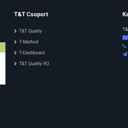
T&T Csoport
K
T&
T&T Quality
T-Method
T-Dashboard
T&T Quality RO