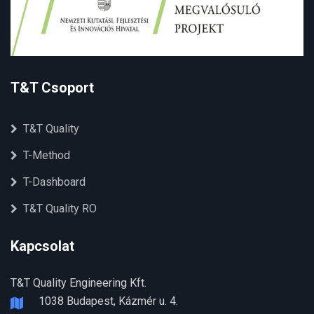
T&T Csoport
T&T Quality
T-Method
T-Dashboard
T&T Quality RO
Kapcsolat
T&T Quality Engineering Kft.
1038 Budapest, Kázmér u. 4.