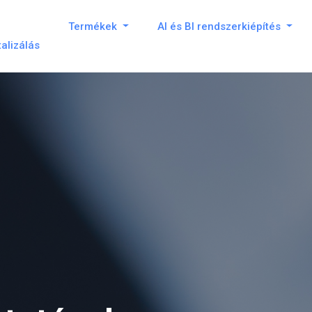
Termékek
AI és BI rendszerkiépítés
talizálás