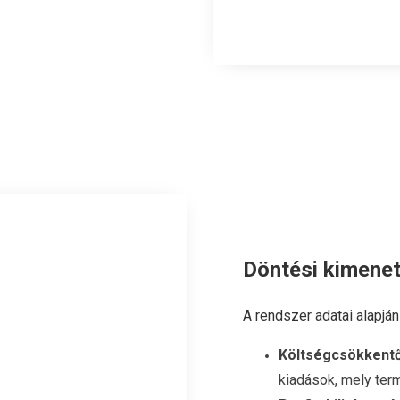
Döntési kimene
A rendszer adatai alapjá
Költségcsökkentő
kiadások, mely ter