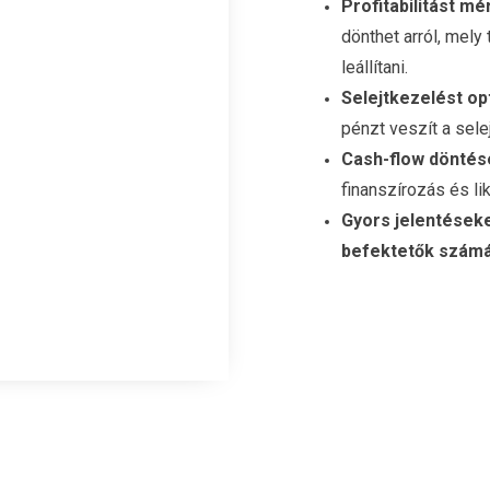
Profitabilitást m
dönthet arról, mely
leállítani.
Selejtkezelést op
pénzt veszít a selej
Cash-flow döntés
finanszírozás és li
Gyors jelentések
befektetők szám