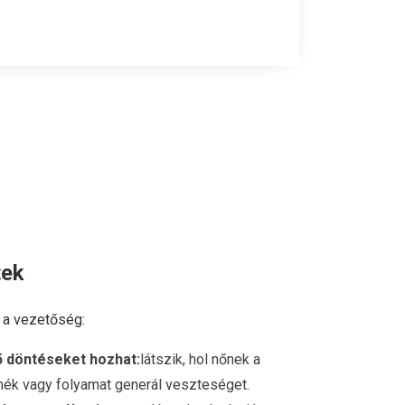
tek
n a vezetőség:
 döntéseket hozhat:
látszik, hol nőnek a
mék vagy folyamat generál veszteséget.