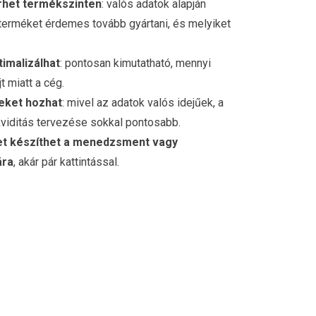
érhet termékszinten
: valós adatok alapján
 terméket érdemes tovább gyártani, és melyiket
timalizálhat
: pontosan kimutatható, mennyi
t miatt a cég.
eket hozhat
: mivel az adatok valós idejűek, a
kviditás tervezése sokkal pontosabb.
et készíthet a menedzsment vagy
ára
, akár pár kattintással.