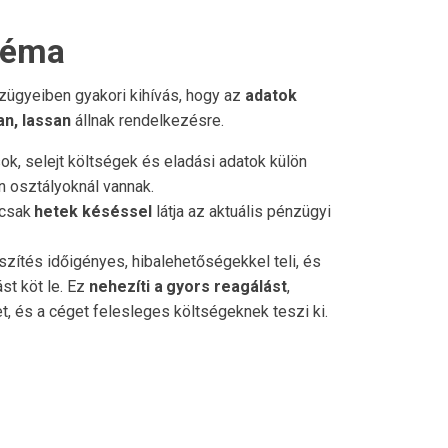
bléma
zügyeiben gyakori kihívás, hogy az
adatok
an, lassan
állnak rendelkezésre.
ok, selejt költségek és eladási adatok külön
n osztályoknál vannak.
 csak
hetek késéssel
látja az aktuális pénzügyi
szítés időigényes, hibalehetőségekkel teli, és
st köt le. Ez
nehezíti a
gyors reagálást
,
et, és a céget felesleges költségeknek teszi ki.