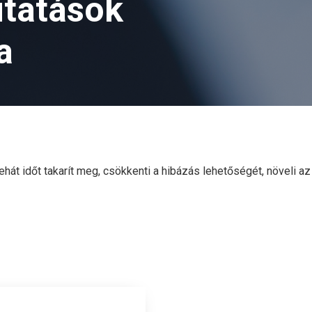
tatások
a
tehát
időt takarít meg
, csökkenti a hibázás lehetőségét, növeli az