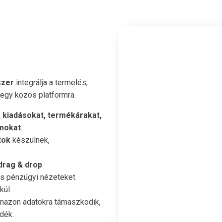
szer
integrálja a termelés,
 egy közös platformra.
 kiadásokat, termékárakat,
ámokat
.
tok
készülnek,
drag & drop
és pénzügyi nézeteket
kül.
anazon adatokra támaszkodik,
dék.